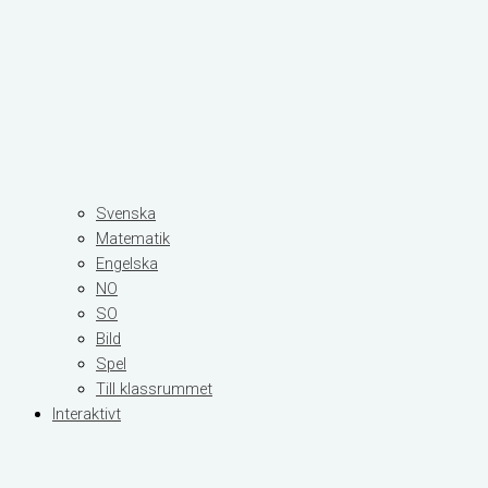
Svenska
Matematik
Engelska
NO
SO
Bild
Spel
Till klassrummet
Interaktivt