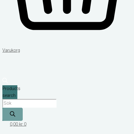
Varukorg
Products
search
0,00
kr
0