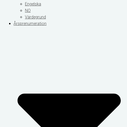
Engelska
NO
Värdegrund
Årsprenumeration