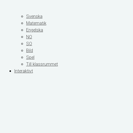
Svenska
Matematik
Engelska
NO
SO
Bild
Spel
Till klassrummet
Interaktivt