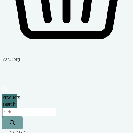
Varukorg
Products
search
0,00
kr
0