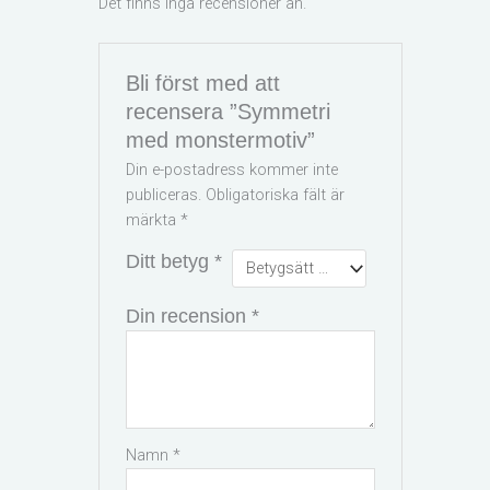
Det finns inga recensioner än.
Bli först med att
recensera ”Symmetri
med monstermotiv”
Din e-postadress kommer inte
publiceras.
Obligatoriska fält är
märkta
*
Ditt betyg
*
Din recension
*
Namn
*