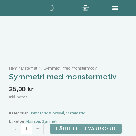
Hoppa
Varukorg
till
innehåll
Hem
/
Matematik
/ Symmetri med monstermotiv
Symmetri med monstermotiv
25,00
kr
inkl. moms
Kategorier
Finmotorik & pyssel
,
Matematik
Etiketter
Monster
,
Symmetri
Symmetri
-
+
LÄGG TILL I VARUKORG
med