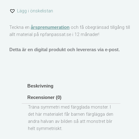
monstermotiv
Lägg i önskelistan
mängd
Teckna en
och få obegränsad tillgång till
årsprenumeration
allt material på npfanpassat.se i 12 månader!
Detta är en digital produkt och levereras via e-post.
Beskrivning
Recensioner (0)
Träna symmetri med färgglada monster. I
det här materialet får barnen färglägga den
andra halvan av bilden så att monstret blir
helt symmetriskt.