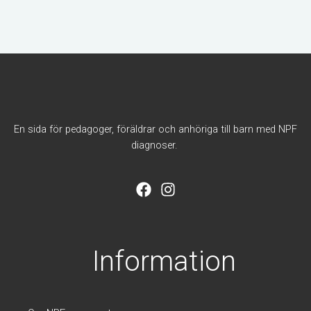
En sida för pedagoger, föräldrar och anhöriga till barn med NPF
diagnoser.
F
I
a
n
c
s
e
t
b
a
Information
o
g
o
r
k
a
m