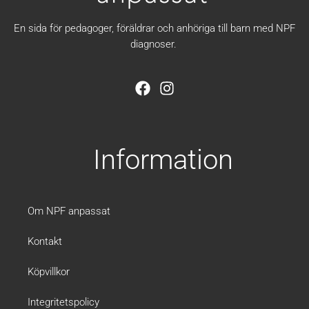
En sida för pedagoger, föräldrar och anhöriga till barn med NPF
diagnoser.
F
I
a
n
c
s
e
t
b
a
Information
o
g
o
r
k
a
m
Om NPF anpassat
Kontakt
Köpvillkor
Integritetspolicy