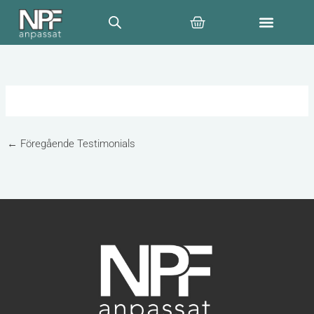
Hoppa
Varukorg
till
innehåll
←
Föregående Testimonials