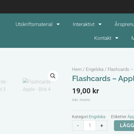
Utskriftsmaterial
Interaktivt
Årspren
Kontakt
M
Hem
/
Engelska
/ Flashcards –
Flashcards – App
19,00
kr
inkl. moms
Kategori
Engelska
Etiketter
Äpp
Flashcards
-
+
LÄGG
-