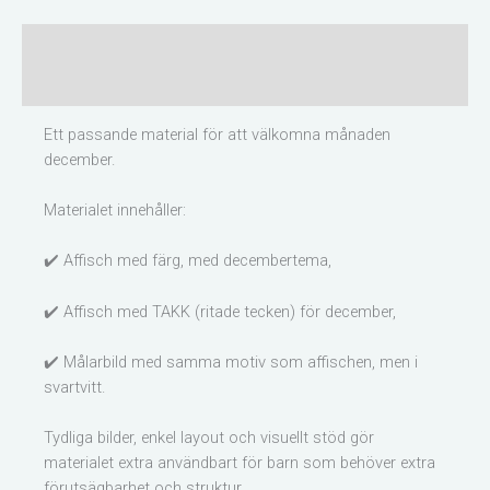
Beskrivning
Recensioner (0)
Ett passande material för att välkomna månaden
december.
Materialet innehåller:
✔️ Affisch med färg, med decembertema,
✔️ Affisch med TAKK (ritade tecken) för december,
✔️ Målarbild med samma motiv som affischen, men i
svartvitt.
Tydliga bilder, enkel layout och visuellt stöd gör
materialet extra användbart för barn som behöver extra
förutsägbarhet och struktur.