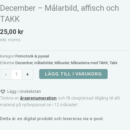
December – Målarbild, affisch och
TAKK
25,00
kr
inkl. moms
Kategori
Finmotorik & pyssel
Etiketter
December
,
målarbilder
,
Månader
,
Månaderna med TAKK
,
Takk
December
-
+
LÄGG TILL I VARUKORG
-
Målarbild,
Lägg i önskelistan
affisch
Teckna en
årsprenumeration
och få obegränsad tillgång till allt
och
material på npfanpassat.se i 12 månader!
TAKK
mängd
Detta är en digital produkt och levereras via e-post.