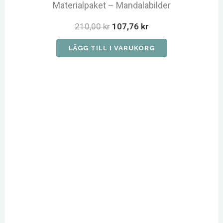
Materialpaket – Mandalabilder
Det
Det
210,00
kr
107,76
kr
ursprungliga
nuvarande
priset
priset
LÄGG TILL I VARUKORG
var:
är:
210,00 kr.
107,76 kr.