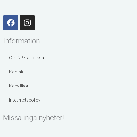
F
I
a
n
c
s
Information
e
t
b
a
o
g
Om NPF anpassat
o
r
k
a
Kontakt
m
Köpvillkor
Integritetspolicy
Missa inga nyheter!