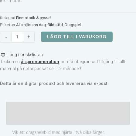
inkl. moms
Kategori
Finmotorik & pyssel
Etiketter
Alla hjärtans dag
,
Bildstöd
,
Dragspel
Dragspelsbild
-
+
LÄGG TILL I VARUKORG
med
bildstöd
Lägg i önskelistan
-
Teckna en
årsprenumeration
och få obegränsad tillgång till allt
Hjärtan
material på npfanpassat.se i 12 månader!
mängd
Detta är en digital produkt och levereras via e-post.
Beskrivning
Recensioner (0)
Vik ett dragspelsbild med hjärta i två olika färger.