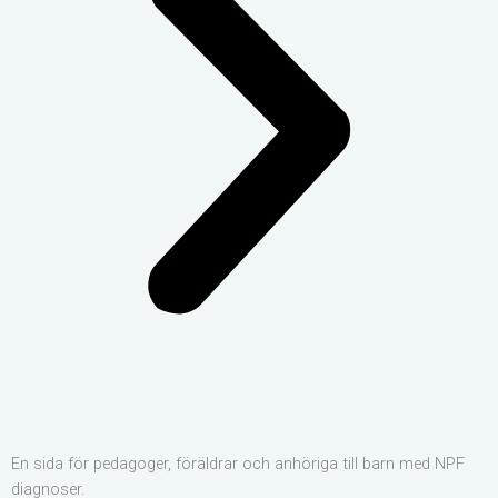
En sida för pedagoger, föräldrar och anhöriga till barn med NPF
diagnoser.