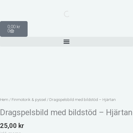
Hoppa
till
innehåll
Varukorg
0,00
kr
0
Hem
/
Finmotorik & pyssel
/ Dragspelsbild med bildstöd – Hjärtan
Dragspelsbild med bildstöd – Hjärtan
25,00
kr