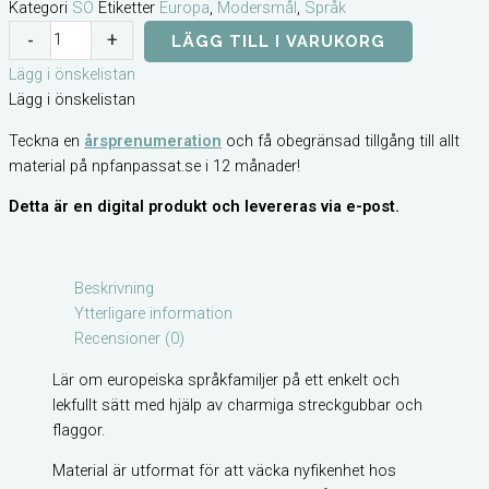
Kategori
SO
Etiketter
Europa
,
Modersmål
,
Språk
Europeiska
-
+
LÄGG TILL I VARUKORG
språkfamiljer
Lägg i önskelistan
mängd
Lägg i önskelistan
Teckna en
årsprenumeration
och få obegränsad tillgång till allt
material på npfanpassat.se i 12 månader!
Detta är en digital produkt och levereras via e-post.
Beskrivning
Ytterligare information
Recensioner (0)
Lär om europeiska språkfamiljer på ett enkelt och
lekfullt sätt med hjälp av charmiga streckgubbar och
flaggor.
Material är utformat för att väcka nyfikenhet hos