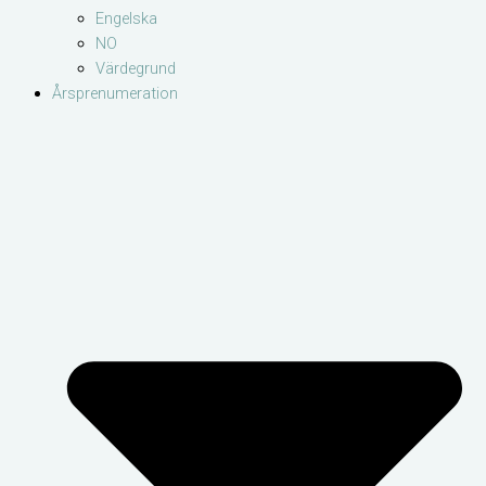
Engelska
NO
Värdegrund
Årsprenumeration