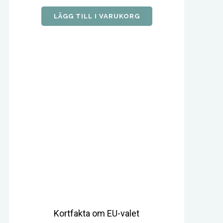
priset
priset
var:
är:
LÄGG TILL I VARUKORG
75,00 kr.
55,05 kr.
Kortfakta om EU-valet