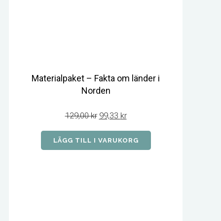
Materialpaket – Fakta om länder i
Norden
Det
Det
129,00
kr
99,33
kr
ursprungliga
nuvarande
priset
priset
var:
är:
LÄGG TILL I VARUKORG
129,00 kr.
99,33 kr.