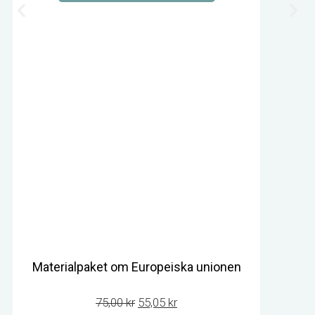
Materialpaket om Europeiska unionen
Det
Det
75,00
kr
55,05
kr
ursprungliga
nuvarande