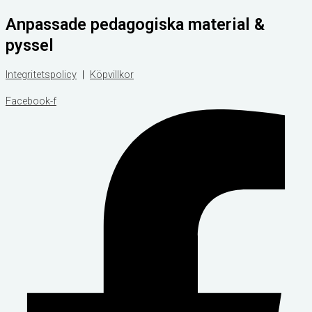
Hoppa
Products
Products
Anpassade pedagogiska material &
till
search
search
innehåll
pyssel
Integritetspolicy
|
Köpvillkor
Facebook-f