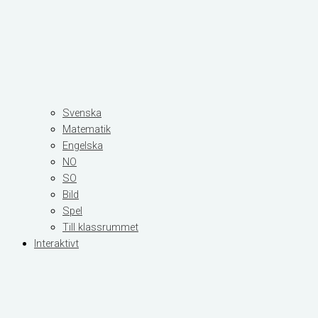
Svenska
Matematik
Engelska
NO
SO
Bild
Spel
Till klassrummet
Interaktivt