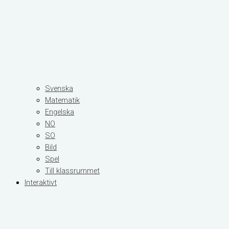
Svenska
Matematik
Engelska
NO
SO
Bild
Spel
Till klassrummet
Interaktivt