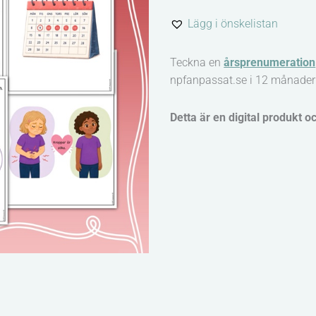
kroppen
Lägg i önskelistan
-
Vad
Teckna en
årsprenumeration
är
npfanpassat.se i 12 månader
mens?
mängd
Detta är en digital produkt o