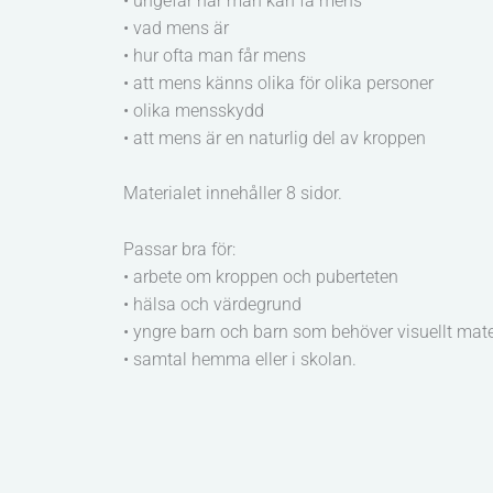
• ungefär när man kan få mens
• vad mens är
• hur ofta man får mens
• att mens känns olika för olika personer
• olika mensskydd
• att mens är en naturlig del av kroppen
Materialet innehåller 8 sidor.
Passar bra för:
• arbete om kroppen och puberteten
• hälsa och värdegrund
• yngre barn och barn som behöver visuellt mate
• samtal hemma eller i skolan.