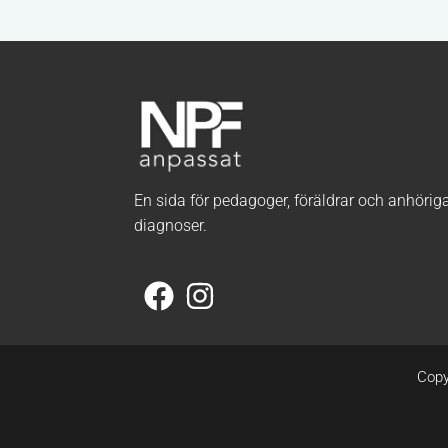
En sida för pedagoger, föräldrar och anhörig
diagnoser.
F
I
a
n
c
s
e
t
Copy
b
a
o
g