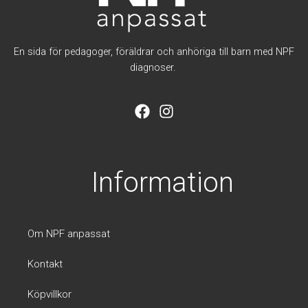
En sida för pedagoger, föräldrar och anhöriga till barn med NPF
diagnoser.
F
I
a
n
c
s
e
t
b
a
Information
o
g
o
r
k
a
m
Om NPF anpassat
Kontakt
Köpvillkor