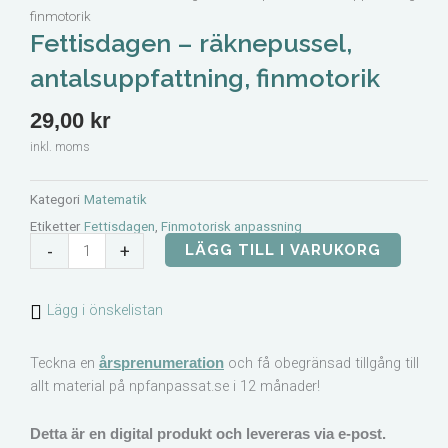
finmotorik
Fettisdagen – räknepussel,
antalsuppfattning, finmotorik
29,00
kr
inkl. moms
Kategori
Matematik
Etiketter
Fettisdagen
,
Finmotorisk anpassning
Fettisdagen
-
+
LÄGG TILL I VARUKORG
–
räknepussel,
Lägg i önskelistan
antalsuppfattning,
finmotorik
mängd
Teckna en
och få obegränsad tillgång till
årsprenumeration
allt material på npfanpassat.se i 12 månader!
Detta är en digital produkt och levereras via e-post.