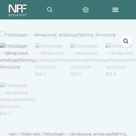
Hoppa
Varukorg
till
innehåll
Hem
/
Matematik
/ Fettisdagen – räknepussel, antalsuppfattning,