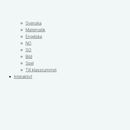
Svenska
Matematik
Engelska
NO
SO
Bild
Spel
Till klassrummet
Interaktivt