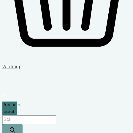
Varukorg
Products
search