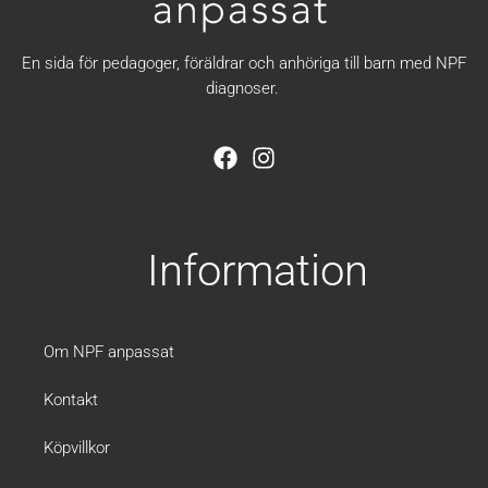
En sida för pedagoger, föräldrar och anhöriga till barn med NPF
diagnoser.
F
I
a
n
c
s
e
t
b
a
Information
o
g
o
r
k
a
m
Om NPF anpassat
Kontakt
Köpvillkor