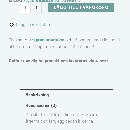
Etiketter
Fåglar
,
målarbilder
,
Vår
,
Vårblommor
Finmotorik
-
+
LÄGG TILL I VARUKORG
-
Spåra
Lägg i önskelistan
och
färglägg
mängd
Teckna en
årsprenumeration
och få obegränsad tillgång till
allt material på npfanpassat.se i 12 månader!
Detta är en digital produkt och levereras via e-post.
Beskrivning
Recensioner (0)
4 bilder för att träna finmotorik. Spåra
linjerna och färglägg sedan bilderna.