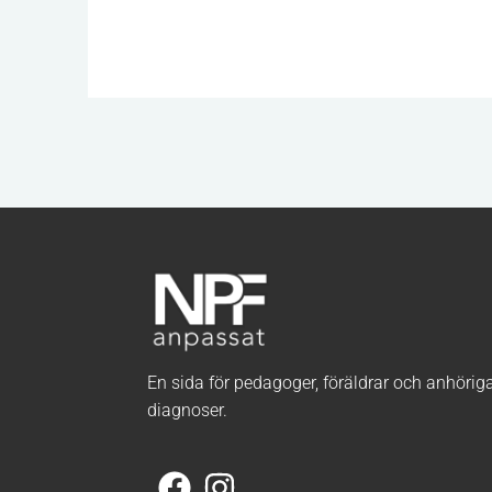
En sida för pedagoger, föräldrar och anhörig
diagnoser.
F
I