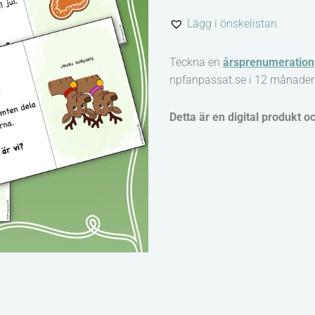
jultema
Lägg i önskelistan
mängd
Teckna en
årsprenumeration
npfanpassat.se i 12 månader
Detta är en digital produkt o