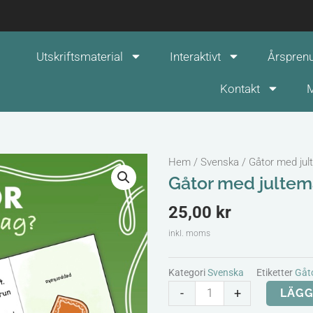
Utskriftsmaterial
Interaktivt
Årspren
Kontakt
M
Hem
/
Svenska
/ Gåtor med ju
Gåtor med julte
25,00
kr
inkl. moms
Kategori
Svenska
Etiketter
Gåt
Gåtor
-
+
LÄGG
med