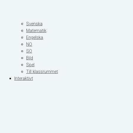
Svenska
Matematik
Engelska
NO
SO
Bild
Spel
Till klassrummet
Interaktivt