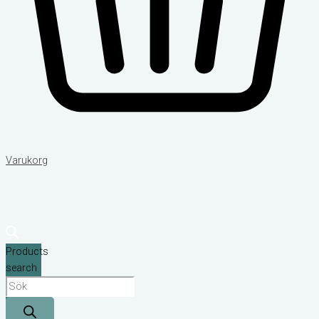
Varukorg
Products
search