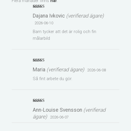
Flera månader finns
här
.
Betygsatt
5
Dajana Ivkovic
(verifierad ägare)
av 5
2026-06-10
Barn tycker att det är rolig och fin
målarbild
Betygsatt
5
Maria
(verifierad ägare)
2026-06-08
av 5
Så fint arbete du gör.
Betygsatt
5
Ann-Louise Svensson
(verifierad
av 5
ägare)
2026-06-07