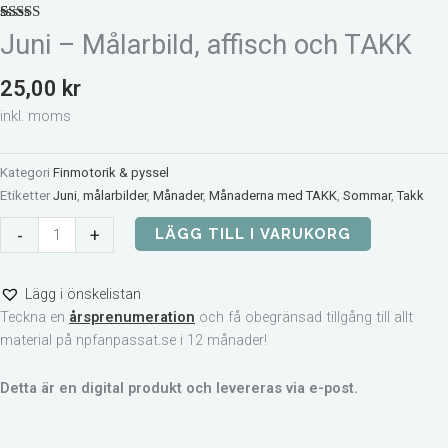
Betygsatt
4
5
Juni – Målarbild, affisch och TAKK
av 5 baserat
på
kundrecensioner
25,00
kr
inkl. moms
Kategori
Finmotorik & pyssel
Etiketter
Juni
,
målarbilder
,
Månader
,
Månaderna med TAKK
,
Sommar
,
Takk
Juni
-
+
LÄGG TILL I VARUKORG
-
Målarbild,
Lägg i önskelistan
affisch
Teckna en
årsprenumeration
och få obegränsad tillgång till allt
och
material på npfanpassat.se i 12 månader!
TAKK
mängd
Detta är en digital produkt och levereras via e-post.