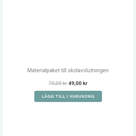
Materialpaket till skolavslutningen
Det
Det
70,00
kr
49,00
kr
ursprungliga
nuvarande
priset
priset
LÄGG TILL I VARUKORG
var:
är:
70,00 kr.
49,00 kr.