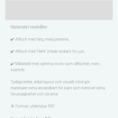
Beskrivning
Recensioner (4)
Materialet innehåller:
✔️ Affisch med färg, med junitema,
✔️ Affisch med TAKK (ritade tecken) för juni,
✔️ Målarbild med samma motiv som affischen, men i
svartvitt.
Tydliga bilder, enkel layout och visuellt stöd gör
materialet extra användbart för barn som behöver extra
förutsägbarhet och struktur.
📎 Format: utskrivbar PDF