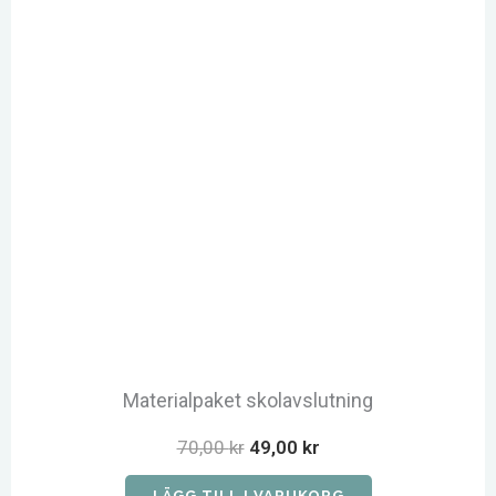
Materialpaket skolavslutning
Det
Det
70,00
kr
49,00
kr
ursprungliga
nuvarande
LÄGG TILL I VARUKORG