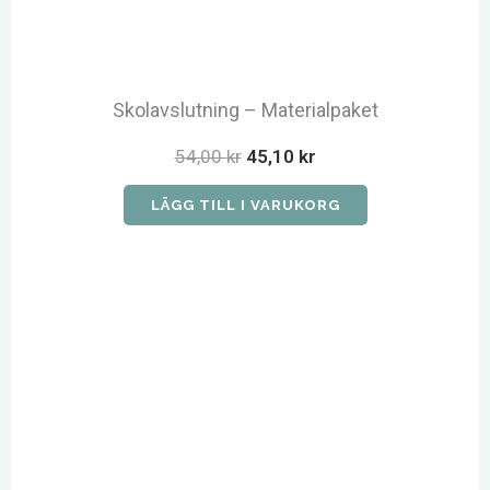
Skolavslutning – Materialpaket
Det
Det
54,00
kr
45,10
kr
ursprungliga
nuvarande
priset
priset
LÄGG TILL I VARUKORG
var:
är:
54,00 kr.
45,10 kr.