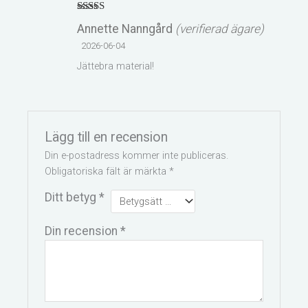
Betygsatt
5
Annette Nanngård
(verifierad ägare)
av 5
2026-06-04
Jättebra material!
Lägg till en recension
Din e-postadress kommer inte publiceras.
Obligatoriska fält är märkta
*
Ditt betyg
*
Din recension
*