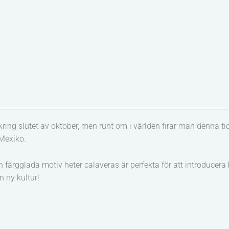
ng slutet av oktober, men runt om i världen firar man denna tid 
 Mexiko.
gglada motiv heter calaveras är perfekta för att introducera ba
n ny kultur!