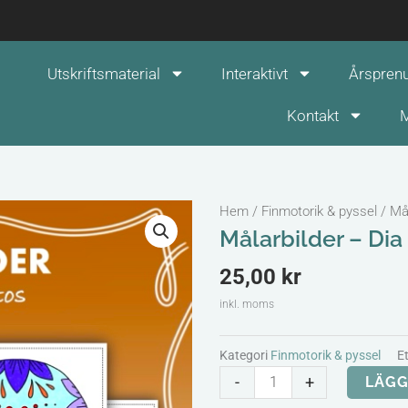
Utskriftsmaterial
Interaktivt
Årspren
Kontakt
M
Hem
/
Finmotorik & pyssel
/ Mål
Målarbilder – Dia
25,00
kr
inkl. moms
Kategori
Finmotorik & pyssel
Et
Målarbilder
-
+
LÄGG
-