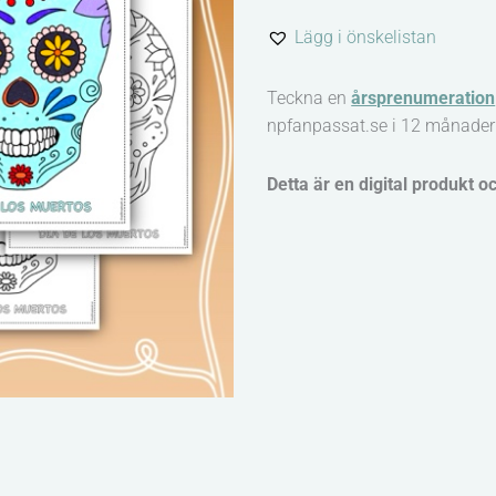
Dia
Lägg i önskelistan
de
los
Teckna en
årsprenumeration
muertos
npfanpassat.se i 12 månader
mängd
Detta är en digital produkt o