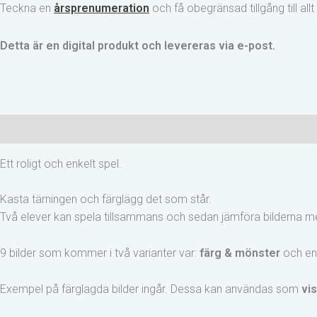
Teckna en
årsprenumeration
och få obegränsad tillgång till al
mängd
Detta är en digital produkt och levereras via e-post.
Beskrivning
Recensioner (0)
Ett roligt och enkelt spel.
Kasta tärningen och färglägg det som står.
Två elever kan spela tillsammans och sedan jämföra bilderna med
9 bilder som kommer i två varianter var:
färg & mönster
och en
Exempel på färglagda bilder ingår. Dessa kan användas som
vis