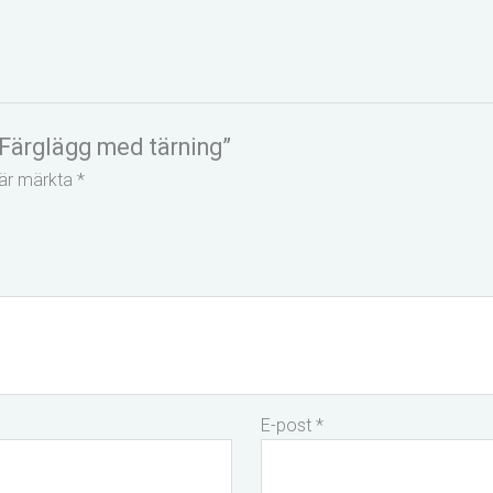
 Färglägg med tärning”
t är märkta
*
E-post
*