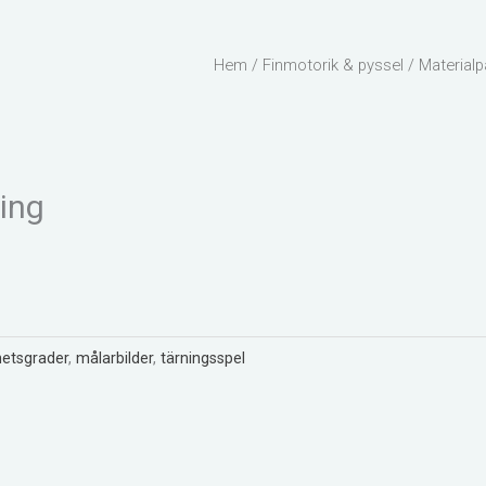
Hem
/
Finmotorik & pyssel
/ Materialp
ing
hetsgrader
,
målarbilder
,
tärningsspel