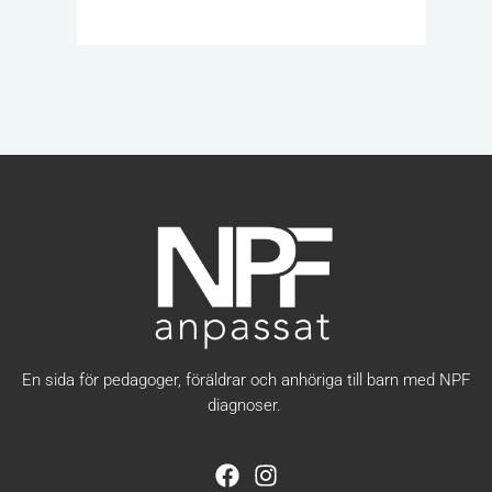
En sida för pedagoger, föräldrar och anhöriga till barn med NPF
diagnoser.
F
I