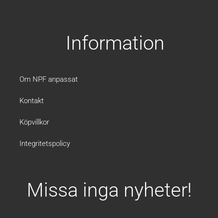
a
n
c
s
e
t
b
a
Information
o
g
o
r
k
a
m
Om NPF anpassat
Kontakt
Köpvillkor
Integritetspolicy
Missa inga nyheter!