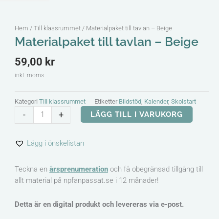
Hem
/
Till klassrummet
/ Materialpaket till tavlan – Beige
Materialpaket till tavlan – Beige
59,00
kr
inkl. moms
Kategori
Till klassrummet
Etiketter
Bildstöd
,
Kalender
,
Skolstart
Materialpaket
-
+
LÄGG TILL I VARUKORG
till
tavlan
Lägg i önskelistan
-
Beige
mängd
Teckna en
årsprenumeration
och få obegränsad tillgång till
allt material på npfanpassat.se i 12 månader!
Detta är en digital produkt och levereras via e-post.