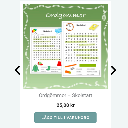
Ordgömmor – Skolstart
Min 
25,00
kr
LÄGG TILL I VARUKORG