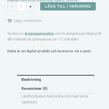
Etiketter
Finmotorisk anpassning
,
Nypkort
,
Skolstart
Nypkort
-
+
LÄGG TILL I VARUKORG
läsförståelse
-
Lägg i önskelistan
Skolstart
mängd
Teckna en
årsprenumeration
och få obegränsad tillgång till
allt material på npfanpassat.se i 12 månader!
Detta är en digital produkt och levereras via e-post.
Beskrivning
Recensioner (0)
Läsförståelse med enkla ord med tema
skolstart.