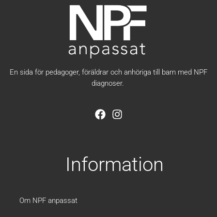
En sida för pedagoger, föräldrar och anhöriga till barn med NPF
diagnoser.
F
I
a
n
c
s
e
t
b
a
Information
o
g
o
r
k
a
m
Om NPF anpassat