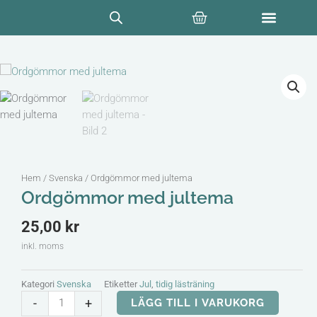
Hoppa
Varukorg
till
innehåll
Hem
/
Svenska
/ Ordgömmor med jultema
Ordgömmor med jultema
25,00
kr
inkl. moms
Kategori
Svenska
Etiketter
Jul
,
tidig lästräning
Ordgömmor
-
+
LÄGG TILL I VARUKORG
med