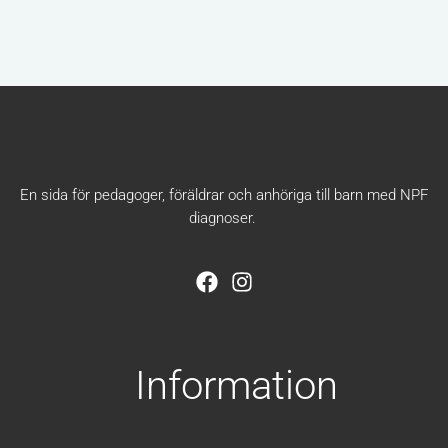
En sida för pedagoger, föräldrar och anhöriga till barn med NPF
diagnoser.
F
I
a
n
c
s
e
t
b
a
Information
o
g
o
r
k
a