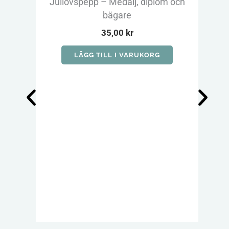
Jullovspepp – Medalj, diplom och
Jull
bägare
35,00
kr
LÄGG TILL I VARUKORG