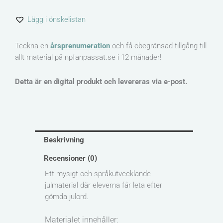
jultema
Lägg i önskelistan
mängd
Teckna en
årsprenumeration
och få obegränsad tillgång till
allt material på npfanpassat.se i 12 månader!
Detta är en digital produkt och levereras via e-post.
Beskrivning
Recensioner (0)
Ett mysigt och språkutvecklande
julmaterial där eleverna får leta efter
gömda julord.
Materialet innehåller: