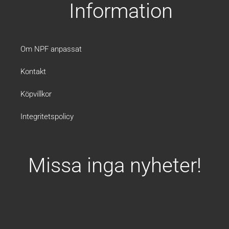
b
a
Information
o
g
o
r
k
a
m
Om NPF anpassat
Kontakt
Köpvillkor
Integritetspolicy
Missa inga nyheter!