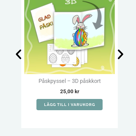
Påskpyssel – 3D påskkort
M
25,00
kr
LÄGG TILL I VARUKORG