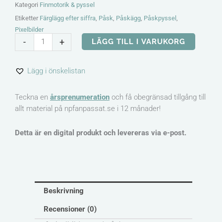
Kategori
Finmotorik & pyssel
Etiketter
Färglägg efter siffra
,
Påsk
,
Påskägg
,
Påskpyssel
,
Pixelbilder
Pixelbilder
-
+
LÄGG TILL I VARUKORG
med
färgglada
Lägg i önskelistan
påskägg
mängd
Teckna en
årsprenumeration
och få obegränsad tillgång till
allt material på npfanpassat.se i 12 månader!
Detta är en digital produkt och levereras via e-post.
Beskrivning
Recensioner (0)