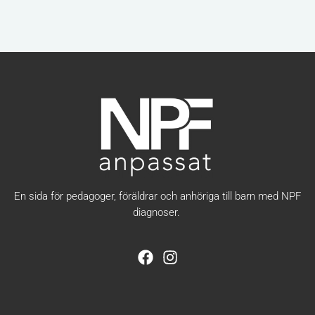
En sida för pedagoger, föräldrar och anhöriga till barn med NPF
diagnoser.
F
I
a
n
c
s
e
t