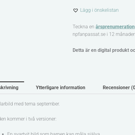
Målarbild
Lägg i önskelistan
och
affisch
Teckna en
årsprenumeration
mängd
npfanpassat.se i 12 månader
Detta är en digital produkt o
krivning
Ytterligare information
Recensioner (
arbild med tema september.
den kommer i två versioner:
En svartvit bild som barnen kan måla själva.