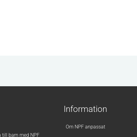
Information
Om NPF anpassat
a till barn med NPF