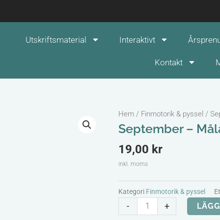
Utskriftsmaterial
Interaktivt
Årspren
Kontakt
M
Hem
/
Finmotorik & pyssel
/ Se
September – Måla
19,00
kr
inkl. moms
Kategori
Finmotorik & pyssel
Et
September
-
+
LÄGG
-