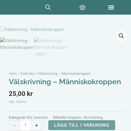
Hoppa
Varukorg
till
innehåll
Hem
/
Svenska
/ Välskrivning – Människokroppen
Välskrivning – Människokroppen
25,00
kr
inkl. moms
Kategorier
NO
,
Svenska
Etiketter
Kroppen
,
Skrivträning
Välskrivning
-
+
LÄGG TILL I VARUKORG
-