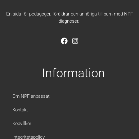
En sida för pedagoger, föräldrar och anhöriga till barn med NPF
diagnoser.
F
I
a
n
c
s
e
t
b
a
Information
o
g
o
r
k
a
m
Om NPF anpassat
Kontakt
Köpvillkor
Integritetspolicy