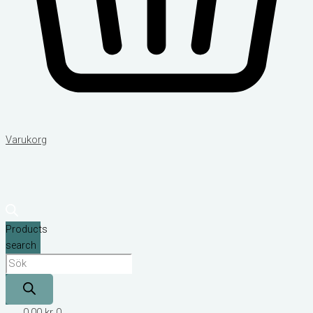
Varukorg
Products
search
0,00
kr
0