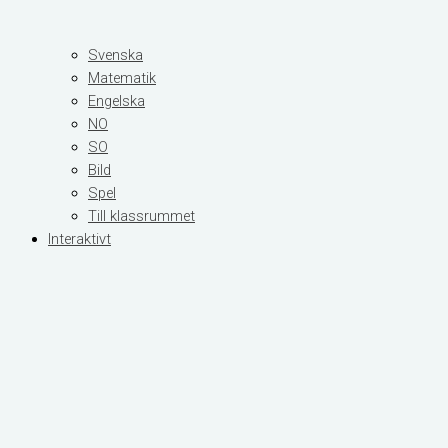
Svenska
Matematik
Engelska
NO
SO
Bild
Spel
Till klassrummet
Interaktivt