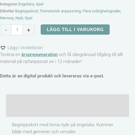
Kategorier
Engelska
,
Spel
Etiketter
Begreppskort
,
Finmotorisk anpassning
,
Flera svårighetsgrader
,
Memory
,
Nyår
,
Spel
Flashcards
-
+
LÄGG TILL I VARUKORG
&
match
Lägg i önskelistan
word
Teckna en
årsprenumeration
och få obegränsad tillgång till allt
with
material på npfanpassat.se i 12 månader!
image
–
New
Detta är en digital produkt och levereras via e-post.
Year’s
mängd
Beskrivning
Recensioner (0)
Begreppskort med tema nyår på engelska. Kommer
både med gemener och versaler.