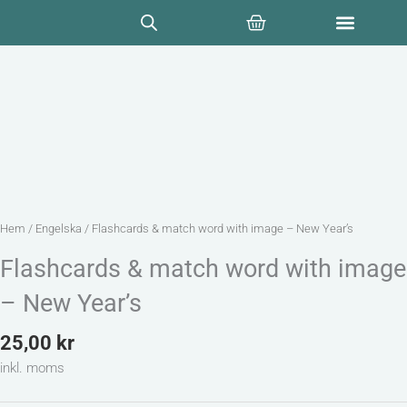
Hoppa
Varukorg
till
innehåll
Hem
/
Engelska
/ Flashcards & match word with image – New Year’s
Flashcards & match word with image
– New Year’s
25,00
kr
inkl. moms