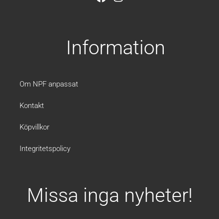
a
n
c
s
e
t
b
a
Information
o
g
o
r
k
a
m
Om NPF anpassat
Kontakt
Köpvillkor
Integritetspolicy
Missa inga nyheter!