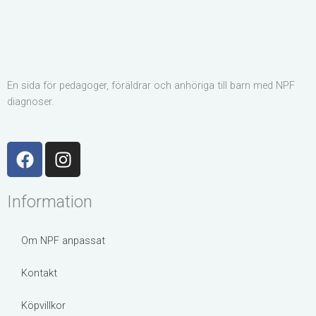
En sida för pedagoger, föräldrar och anhöriga till barn med NPF
diagnoser.
F
I
a
n
c
s
Information
e
t
b
a
o
g
Om NPF anpassat
o
r
k
a
Kontakt
m
Köpvillkor