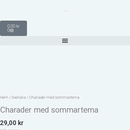
Hoppa
till
innehåll
Varukorg
0,00
kr
0
Hem
/
Svenska
/ Charader med sommartema
Charader med sommartema
29,00
kr