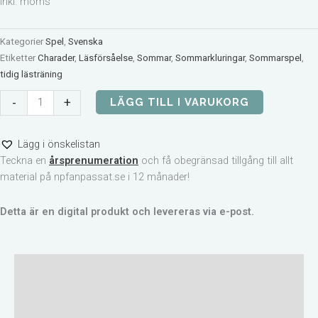
inkl. moms
Kategorier
Spel
,
Svenska
Etiketter
Charader
,
Läsförsåelse
,
Sommar
,
Sommarkluringar
,
Sommarspel
,
tidig lästräning
Charader
-
+
LÄGG TILL I VARUKORG
med
sommartema
Lägg i önskelistan
mängd
Teckna en
årsprenumeration
och få obegränsad tillgång till allt
material på npfanpassat.se i 12 månader!
Detta är en digital produkt och levereras via e-post.
Beskrivning
Ytterligare information