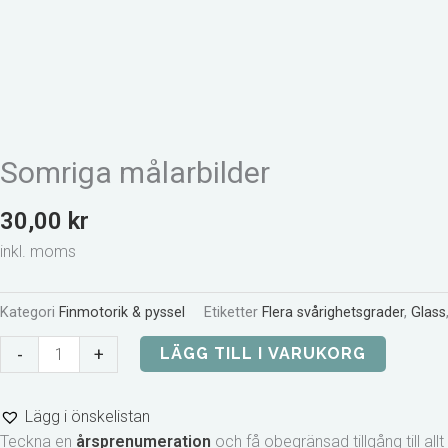
Somriga målarbilder
30,00
kr
inkl. moms
Kategori
Finmotorik & pyssel
Etiketter
Flera svårighetsgrader
,
Glass
Somriga
-
+
LÄGG TILL I VARUKORG
målarbilder
mängd
Lägg i önskelistan
Teckna en
årsprenumeration
och få obegränsad tillgång till al