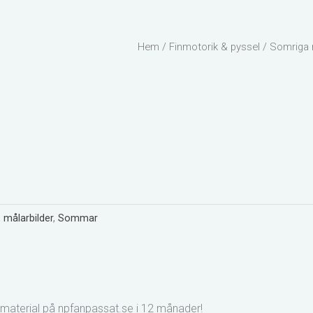
-
m
f
Hem
/
Finmotorik & pyssel
/ Somriga 
,
målarbilder
,
Sommar
lt material på npfanpassat.se i 12 månader!