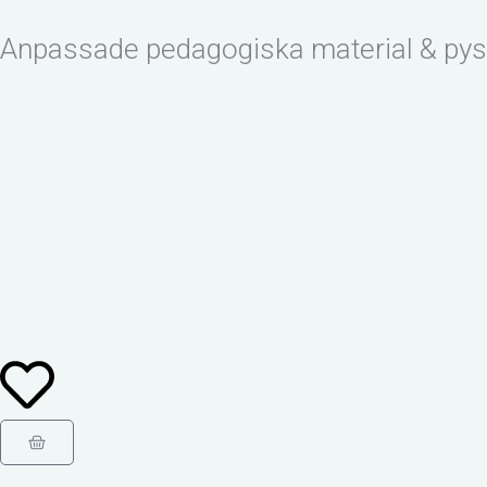
Hoppa
till
Anpassade pedagogiska material & pys
innehåll
Varukorg