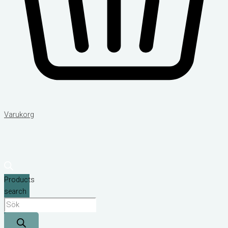
Varukorg
Products
search