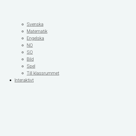
Svenska
Matematik
Engelska
NO
SO
Bild
Spel
Till klassrummet
Interaktivt