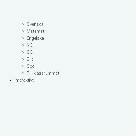
Svenska
Matematik
Engelska
NO
SO
Bild
Spel
Till klassrummet
Interaktivt