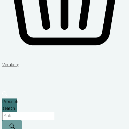
Varukorg
Products
search