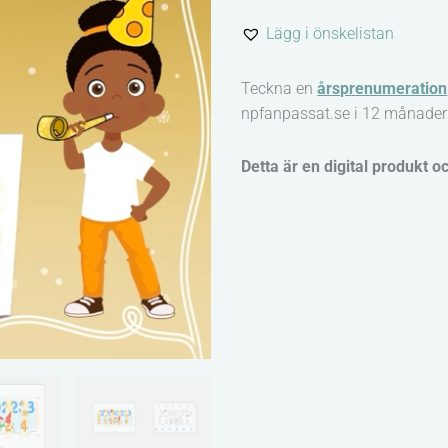
bildstöd
Lägg i önskelistan
-
Nyår
Teckna en
årsprenumeration
mängd
npfanpassat.se i 12 månader
Detta är en digital produkt o