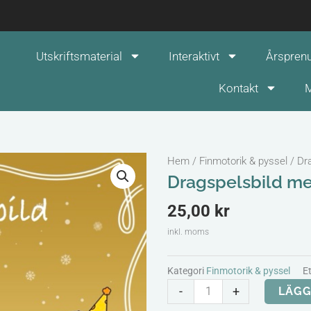
Utskriftsmaterial
Interaktivt
Årspren
Kontakt
M
Hem
/
Finmotorik & pyssel
/ Dr
Dragspelsbild me
25,00
kr
inkl. moms
Kategori
Finmotorik & pyssel
Et
Dragspelsbild
-
+
LÄGG
med