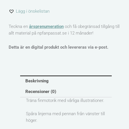
tema
Lägg i önskelistan
vår
mängd
Teckna en
årsprenumeration
och få obegränsad tillgång till
allt material på npfanpassat.se i 12 månader!
Detta är en digital produkt och levereras via e-post.
Beskrivning
Recensioner (0)
Träna finmotorik med vårliga illustrationer.
Spåra linjerna med pennan från vänster till
höger.