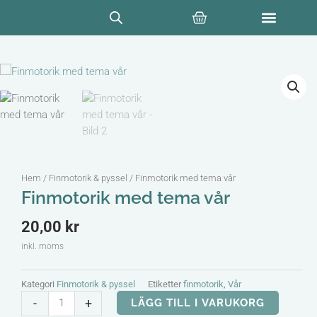
Hoppa
Varukorg
till
innehåll
Hem
/
Finmotorik & pyssel
/ Finmotorik med tema vår
Finmotorik med tema vår
20,00
kr
inkl. moms
Kategori
Finmotorik & pyssel
Etiketter
finmotorik
,
Vår
Finmotorik
-
+
LÄGG TILL I VARUKORG
med