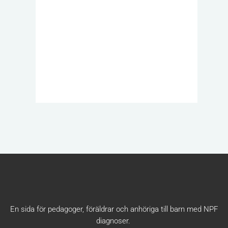
En sida för pedagoger, föräldrar och anhöriga till barn med NPF
diagnoser.