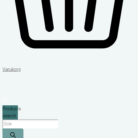
Varukorg
Products
search