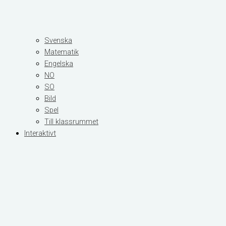
Svenska
Matematik
Engelska
NO
SO
Bild
Spel
Till klassrummet
Interaktivt