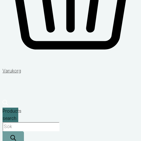
Varukorg
Products
search