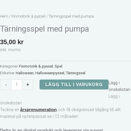
mängd
Hem
/
Finmotorik & pyssel
/ Tärningsspel med pumpa
Tärningsspel med pumpa
35,00
kr
inkl. moms
Kategorier
Finmotorik & pyssel
,
Spel
Etiketter
Halloween
,
Halloweenpyssel
,
Tärningssel
Lägg i
-
+
LÄGG TILL I VARUKORG
önskelistan
Lägg i
önskelistan
Teckna en
och få obegränsad tillgång till allt
årsprenumeration
material på npfanpassat.se i 12 månader!
Detta är en digital produkt och levereras via e-post.