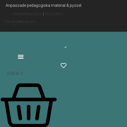
Hoppa
Anpassade pedagogiska material & pyssel
till
Integritetspolicy
|
Köpvillkor
innehåll
Facebook-
Instagram
f
0,00
kr
0