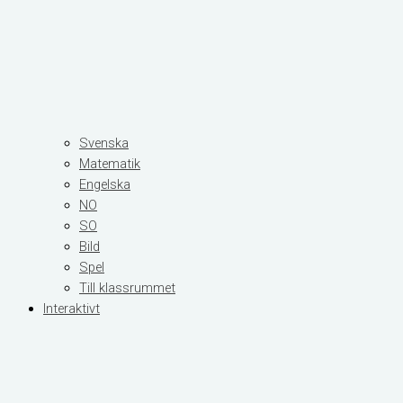
Svenska
Matematik
Engelska
NO
SO
Bild
Spel
Till klassrummet
Interaktivt