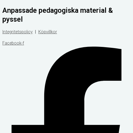
Hoppa
Products
Products
Anpassade pedagogiska material &
till
search
search
innehåll
pyssel
Integritetspolicy
|
Köpvillkor
Facebook-f