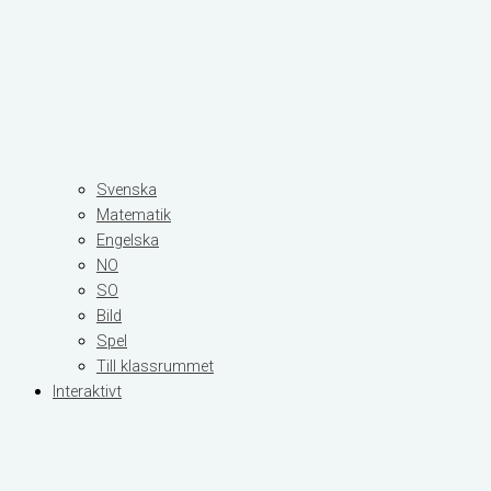
Svenska
Matematik
Engelska
NO
SO
Bild
Spel
Till klassrummet
Interaktivt