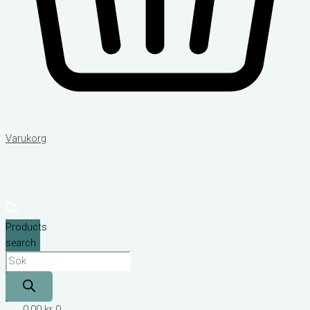
Varukorg
Products
search
0,00
kr
0