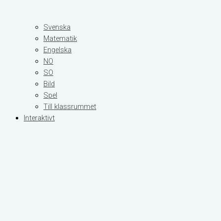
Svenska
Matematik
Engelska
NO
SO
Bild
Spel
Till klassrummet
Interaktivt