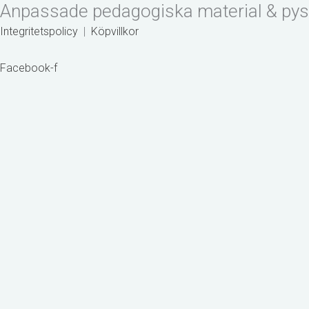
Anpassade pedagogiska material & pys
Hoppa
Products
Products
Våra
till
search
search
kompisregler
Integritetspolicy
|
Köpvillkor
innehåll
-
Målarbilder
Facebook-f
mängd