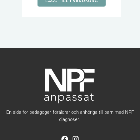
LÄGG TILL I VARUKORG
En sida för pedagoger, föräldrar och anhöriga till barn med NPF
diagnoser.
F
I