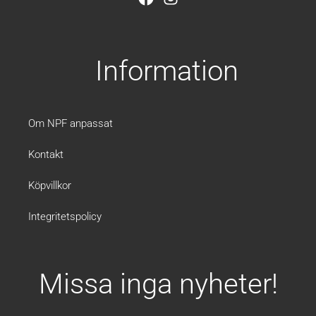
a
n
c
s
e
t
b
a
Information
o
g
o
r
k
a
m
Om NPF anpassat
Kontakt
Köpvillkor
Integritetspolicy
Missa inga nyheter!