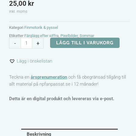
25,00
kr
inkl. moms
Kategori
Finmotorik & pyssel
Etiketter
Färglägg efter siffra
,
Pixelbilder
,
Sommar
Pixelbilder
-
+
LÄGG TILL I VARUKORG
med
sommarmotiv
Lägg i önskelistan
mängd
Teckna en
årsprenumeration
och få obegränsad tillgång till
allt material på npfanpassat.se i 12 månader!
Detta är en digital produkt och levereras via e-post.
Beskrivning