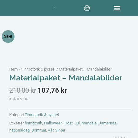
Hoppa
Varukorg
till
innehåll
Sale!
Hem
/
Finmotorik & pyssel
/ Materialpaket – Mandalabilder
Materialpaket – Mandalabilder
Det
Det
210,00
kr
107,76
kr
ursprungliga
nuvarande
inkl. moms
priset
priset
var:
är:
Kategori
Finmotorik & pyssel
210,00 kr.
107,76 kr.
Etiketter
finmotorik
,
Halloween
,
Höst
,
Jul
,
mandala
,
Samernas
nationaldag
,
Sommar
,
Vår
,
Vinter
Materialpaket
Det
Det
Det
Det
Det
Det
Det
Det
Det
Det
Det
Det
Det
Det
Det
Det
Det
Det