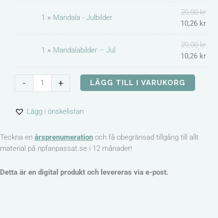
20,00
kr
1 ×
Mandala - Julbilder
10,26
kr
20,00
kr
1 ×
Mandalabilder – Jul
10,26
kr
-
+
LÄGG TILL I VARUKORG
Lägg i önskelistan
Teckna en
årsprenumeration
och få obegränsad tillgång till allt
material på npfanpassat.se i 12 månader!
Detta är en digital produkt och levereras via e-post.