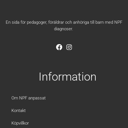
En sida för pedagoger, föräldrar och anhöriga till barn med NPF
diagnoser.
F
I
a
n
c
s
e
t
b
a
Information
o
g
o
r
k
a
m
Om NPF anpassat
Kontakt
Köpvillkor