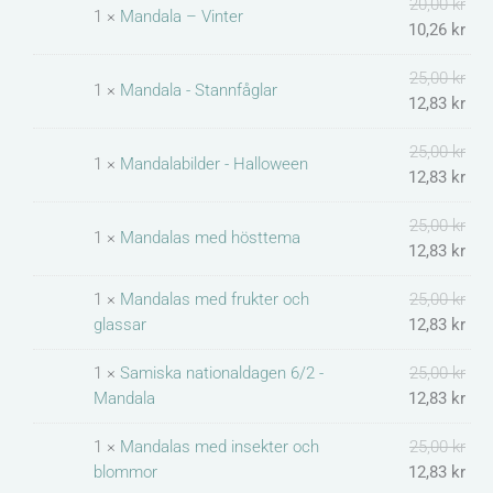
20,00
kr
-
urs
nuv
urs
nuv
urs
nuv
urs
nuv
urs
nuv
urs
nuv
urs
nuv
urs
nuv
urs
nuv
1 ×
Mandala – Vinter
10,26
kr
Mandalabilder
pris
pris
pris
pris
pris
pris
pris
pris
pris
pris
pris
pris
pris
pris
pris
pris
pris
pris
mängd
var:
är:
var:
är:
var:
är:
var:
är:
var:
är:
var:
är:
var:
är:
var:
är:
var:
är:
25,00
kr
1 ×
Mandala - Stannfåglar
20,0
10,2
25,0
12,8
25,0
12,8
25,0
12,8
25,0
12,8
25,0
12,8
25,0
12,8
20,0
10,2
20,0
10,2
12,83
kr
25,00
kr
1 ×
Mandalabilder - Halloween
12,83
kr
25,00
kr
1 ×
Mandalas med hösttema
12,83
kr
1 ×
Mandalas med frukter och
25,00
kr
glassar
12,83
kr
1 ×
Samiska nationaldagen 6/2 -
25,00
kr
Mandala
12,83
kr
1 ×
Mandalas med insekter och
25,00
kr
blommor
12,83
kr