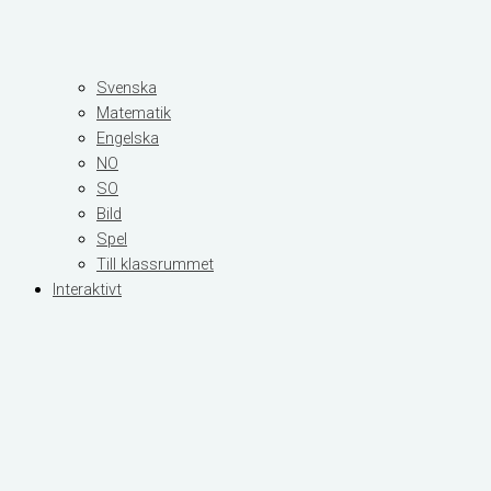
Svenska
Matematik
Engelska
NO
SO
Bild
Spel
Till klassrummet
Interaktivt