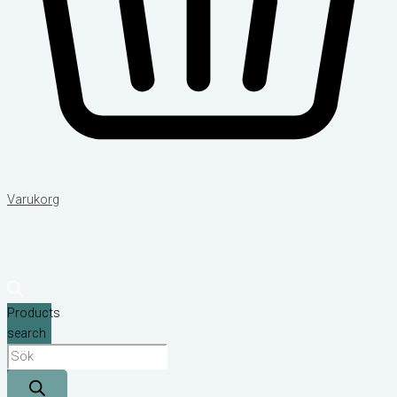
Varukorg
Products
search