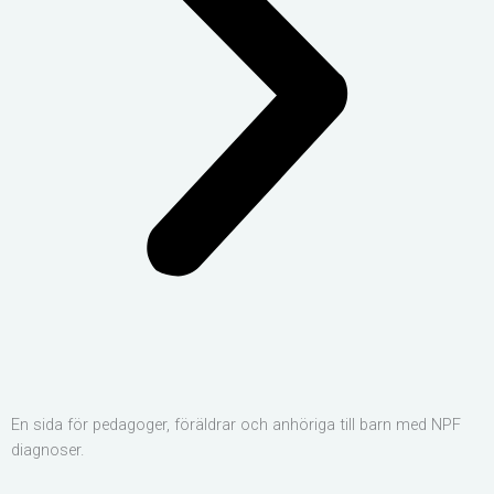
En sida för pedagoger, föräldrar och anhöriga till barn med NPF
diagnoser.