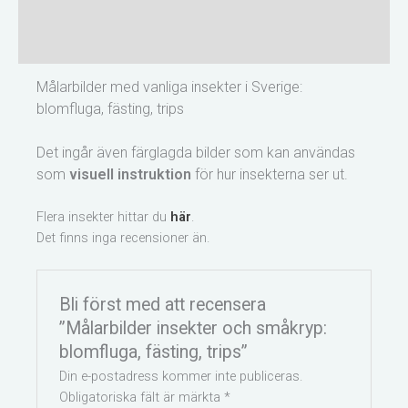
Beskrivning
Recensioner (0)
M
ålarbilder med vanliga insekter i Sverige:
blomfluga, fästing, trips
Det ingår även färglagda bilder som kan användas
som
visuell instruktion
för hur insekterna ser ut.
Flera insekter hittar du
här
.
Det finns inga recensioner än.
Bli först med att recensera
”Målarbilder insekter och småkryp:
blomfluga, fästing, trips”
Din e-postadress kommer inte publiceras.
Obligatoriska fält är märkta
*