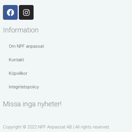
F
I
a
n
c
s
Information
e
t
b
a
o
g
Om NPF anpassat
o
r
k
a
Kontakt
m
Köpvillkor
Integritetspolicy
Missa inga nyheter!
Copyright © 2022 NPF Anpassat AB | All rights reserved.