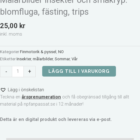
Målarbilder insekter och småkryp:
blomfluga, fästing, trips
25,00
kr
inkl. moms
Kategorier
Finmotorik & pyssel
,
NO
Etiketter
Insekter
,
målarbilder
,
Sommar
,
Vår
Målarbilder
-
+
LÄGG TILL I VARUKORG
insekter
och
Lägg i önskelistan
småkryp:
Teckna en
årsprenumeration
och få obegränsad tillgång till allt
blomfluga,
material på npfanpassat.se i 12 månader!
fästing,
trips
mängd
Detta är en digital produkt och levereras via e-post.