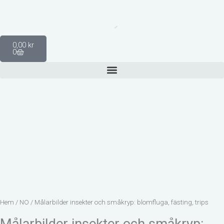
Hoppa
till
innehåll
Varukorg
0,00
kr
0
Hem
/
NO
/ Målarbilder insekter och småkryp: blomfluga, fästing, trips