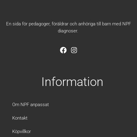
En sida för pedagoger, föräldrar och anhöriga till barn med NPF
diagnoser.
F
I
a
n
c
s
e
t
b
a
Information
o
g
o
r
k
a
m
Om NPF anpassat
Kontakt
Köpvillkor