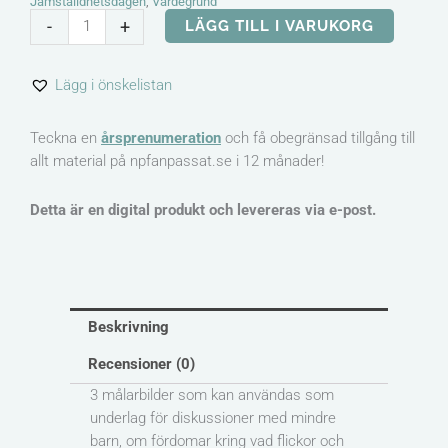
Jämställdhetsdagen
,
Värdegrund
Målarbilder
-
+
LÄGG TILL I VARUKORG
-
Jämställdhet
Lägg i önskelistan
mängd
Teckna en
årsprenumeration
och få obegränsad tillgång till
allt material på npfanpassat.se i 12 månader!
Detta är en digital produkt och levereras via e-post.
Beskrivning
Recensioner (0)
3 målarbilder som kan användas som
underlag för diskussioner med mindre
barn, om fördomar kring vad flickor och