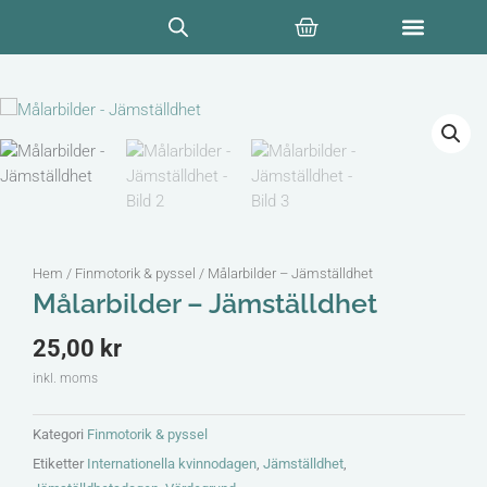
Hoppa
Varukorg
till
innehåll
Hem
/
Finmotorik & pyssel
/ Målarbilder – Jämställdhet
Målarbilder – Jämställdhet
25,00
kr
inkl. moms
Kategori
Finmotorik & pyssel
Etiketter
Internationella kvinnodagen
,
Jämställdhet
,