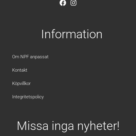
F
I
a
n
c
s
e
t
b
a
Information
o
g
o
r
k
a
m
Om NPF anpassat
Kontakt
Köpvillkor
Integritetspolicy
Missa inga nyheter!