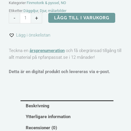
Kategorier
Finmotorik & pyssel
,
NO
Etiketter
Däggdjur
,
Djur
,
målarbilder
Målarbilder
-
+
LÄGG TILL I VARUKORG
och
affischer
Lägg i önskelistan
-
lo,
rådjur,
Teckna en
årsprenumeration
och få obegränsad tillgång till
vildsvin
allt material på npfanpassat.se i 12 månader!
mängd
Detta är en digital produkt och levereras via e-post.
Beskrivning
Ytterligare information
Recensioner (0)