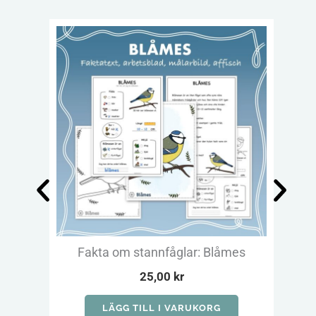
Fakta om stannfåglar: Blåmes
Fa
25,00
kr
LÄGG TILL I VARUKORG