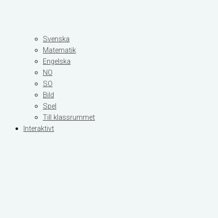
Svenska
Matematik
Engelska
NO
SO
Bild
Spel
Till klassrummet
Interaktivt