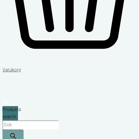
Varukorg
Products
search