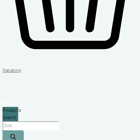
Varukorg
Products
search