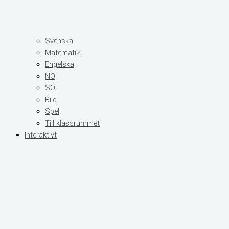
Svenska
Matematik
Engelska
NO
SO
Bild
Spel
Till klassrummet
Interaktivt