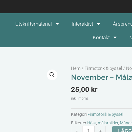
Utskriftsmaterial
Interaktivt
Årspren
Kontakt
M
Hem
/
Finmotorik & pyssel
/ No
November – Målar
25,00
kr
inkl. moms
Kategori
Finmotorik & pyssel
Etiketter
Höst
,
målarbilder
,
Månad
November
-
+
LÄGG