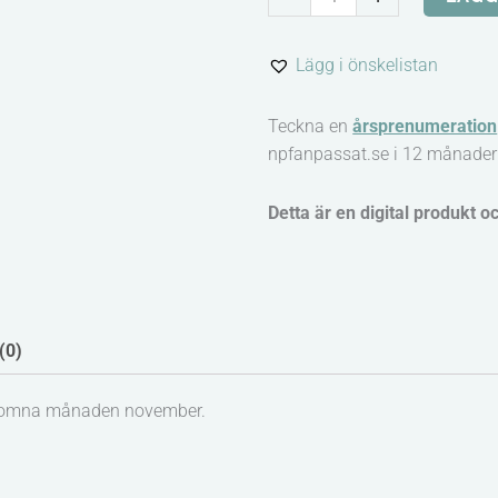
-
Målarbild,
Lägg i önskelistan
affisch
och
Teckna en
årsprenumeration
TAKK
npfanpassat.se i 12 månader
mängd
Detta är en digital produkt o
(0)
älkomna månaden november.