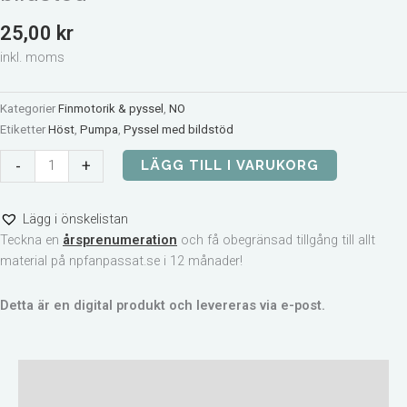
25,00
kr
inkl. moms
Kategorier
Finmotorik & pyssel
,
NO
Etiketter
Höst
,
Pumpa
,
Pyssel med bildstöd
Pumpans
-
+
LÄGG TILL I VARUKORG
delar
-
Lägg i önskelistan
Pyssel
Teckna en
årsprenumeration
och få obegränsad tillgång till allt
med
material på npfanpassat.se i 12 månader!
bildstöd
mängd
Detta är en digital produkt och levereras via e-post.
Beskrivning