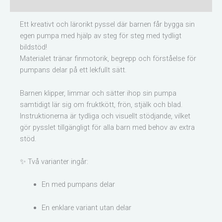
Recensioner (0)
Ett kreativt och lärorikt pyssel där barnen får bygga sin
egen pumpa med hjälp av steg för steg med tydligt
bildstöd!
Materialet tränar finmotorik, begrepp och förståelse för
pumpans delar på ett lekfullt sätt.
Barnen klipper, limmar och sätter ihop sin pumpa
samtidigt lär sig om fruktkött, frön, stjälk och blad.
Instruktionerna är tydliga och visuellt stödjande, vilket
gör pysslet tillgängligt för alla barn med behov av extra
stöd.
✨ Två varianter ingår:
En med pumpans delar
En enklare variant utan delar