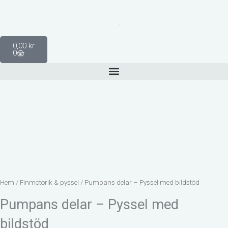
Hoppa
till
innehåll
Varukorg
0,00
kr
0
Hem
/
Finmotorik & pyssel
/ Pumpans delar – Pyssel med bildstöd
Pumpans delar – Pyssel med
bildstöd