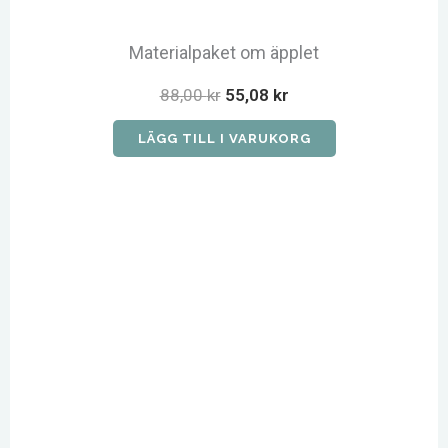
Materialpaket om äpplet
Det
Det
88,00
kr
55,08
kr
ursprungliga
nuvarande
priset
priset
LÄGG TILL I VARUKORG
var:
är:
88,00 kr.
55,08 kr.