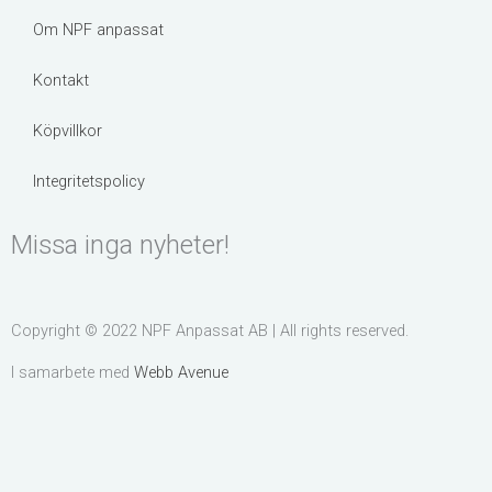
o
g
Om NPF anpassat
o
r
k
a
Kontakt
m
Köpvillkor
Integritetspolicy
Missa inga nyheter!
Copyright © 2022 NPF Anpassat AB | All rights reserved.
I samarbete med
Webb Avenue