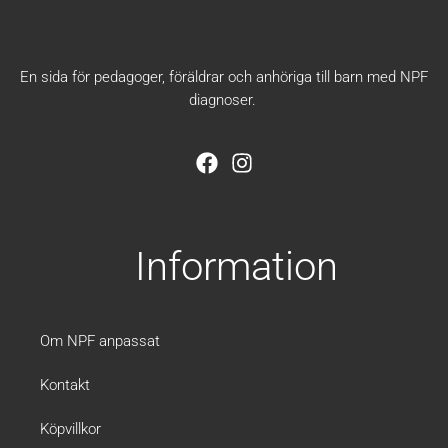
En sida för pedagoger, föräldrar och anhöriga till barn med NPF
diagnoser.
F
I
a
n
c
s
e
t
b
a
Information
o
g
o
r
k
a
m
Om NPF anpassat
Kontakt
Köpvillkor