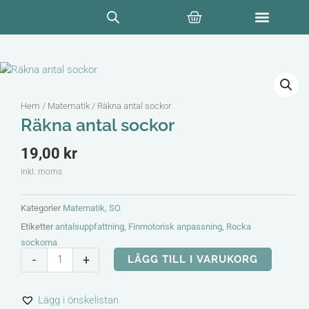
Hoppa
Varukorg
till
innehåll
Hem
/
Matematik
/ Räkna antal sockor
Räkna antal sockor
19,00
kr
inkl. moms
Kategorier
Matematik
,
SO
Etiketter
antalsuppfattning
,
Finmotorisk anpassning
,
Rocka
sockorna
Räkna
-
+
LÄGG TILL I VARUKORG
antal
sockor
Lägg i önskelistan
mängd