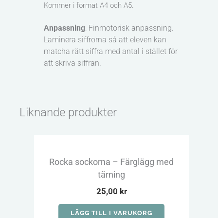
Kommer i format A4 och A5.
Anpassning
: Finmotorisk anpassning.
Laminera siffrorna så att eleven kan
matcha rätt siffra med antal i stället för
att skriva siffran.
Liknande produkter
Rocka sockorna – Färglägg med
Mat
tärning
25,00
kr
LÄGG TILL I VARUKORG