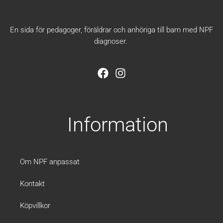
En sida för pedagoger, föräldrar och anhöriga till barn med NPF
diagnoser.
F
I
a
n
c
s
e
t
b
a
Information
o
g
o
r
k
a
m
Om NPF anpassat
Kontakt
Köpvillkor