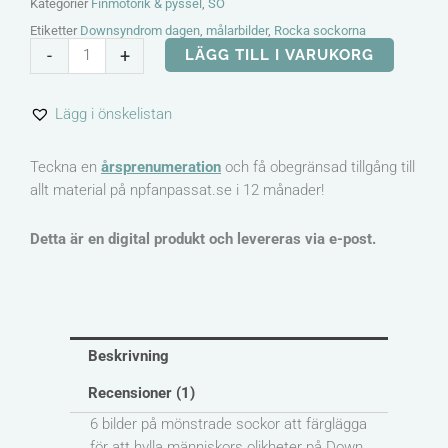
Kategorier
Finmotorik & pyssel
,
SO
Etiketter
Downsyndrom dagen
,
målarbilder
,
Rocka sockorna
Rocka
-
+
LÄGG TILL I VARUKORG
sockorna
målarbilder
Lägg i önskelistan
mängd
Teckna en
årsprenumeration
och få obegränsad tillgång till
allt material på npfanpassat.se i 12 månader!
Detta är en digital produkt och levereras via e-post.
Beskrivning
Recensioner (1)
6 bilder på mönstrade sockor att färglägga
för att hylla människors olikheter på Down