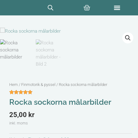
Hoppa
Varukorg
till
innehåll
Hem
/
Finmotorik & pyssel
/ Rocka sockorna målarbilder
Betygsatt
1
Rocka sockorna målarbilder
5
av 5
baserat på
kundrecension
25,00
kr
inkl. moms